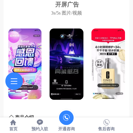
开屏广告
3s/5s 图片/视频
◇
产品介绍
展示：
打开高德app第一时间曝光，图片或视频
首页
预约入驻
开通咨询
售后咨询