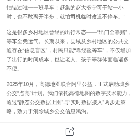
怕错过唯一一班早车；赶集的赵大爷宁可干站一小
时，也不敢离开半步，就怕司机临时改道不停车。”
这是很多乡村地区曾经的出行常态——“出门全靠赌”，
等车全凭运气。长期以来，县域及乡村地区的公共交
通存在“信息盲区”，村民只能“靠经验等车”，不仅增加
了出行的时间成本，也让老人、孩子等群体面临诸多
不便。
2025年10月，高德地图联合阿里公益，正式启动城乡
公交“点亮”计划。我们依托高德地图的数字技术能力，
通过“静态公交数据上图”与“实时数据接入”两步走策
略，致力于消除城乡公交信息鸿沟。
如今，清晨6点的礼县，李强哥吃完早饭，打开手机高
德地图，看到“1路公交车还有15分钟到站”，便不慌不