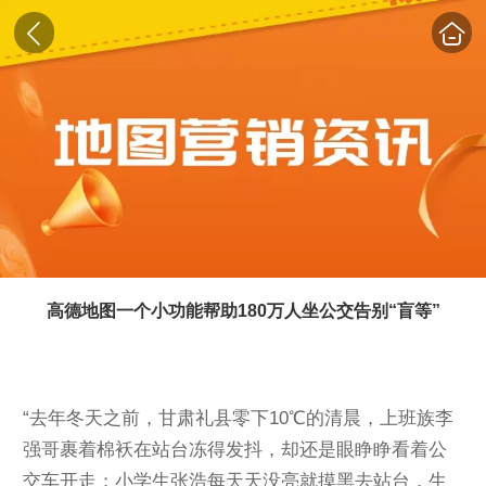
高德地图一个小功能帮助180万人坐公交告别“盲等”
“去年冬天之前，甘肃礼县零下10℃的清晨，上班族李
强哥裹着棉袄在站台冻得发抖，却还是眼睁睁看着公
交车开走；小学生张浩每天天没亮就摸黑去站台，生